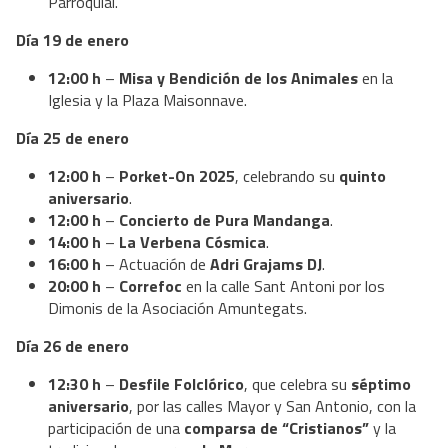
Parroquial.
Día 19 de enero
12:00 h
–
Misa y Bendición de los Animales
en la
Iglesia y la Plaza Maisonnave.
Día 25 de enero
12:00 h
–
Porket-On 2025
, celebrando su
quinto
aniversario
.
12:00 h
–
Concierto de Pura Mandanga
.
14:00 h
–
La Verbena Cósmica
.
16:00 h
– Actuación de
Adri Grajams DJ
.
20:00 h
–
Correfoc
en la calle Sant Antoni por los
Dimonis de la Asociación Amuntegats.
Día 26 de enero
12:30 h
–
Desfile Folclórico
, que celebra su
séptimo
aniversario
, por las calles Mayor y San Antonio, con la
participación de una
comparsa de “Cristianos”
y la