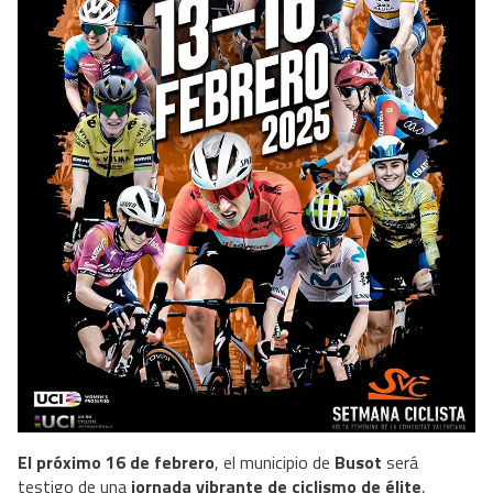
El próximo 16 de febrero
, el municipio de
Busot
será
testigo de una
jornada vibrante de ciclismo de élite
,