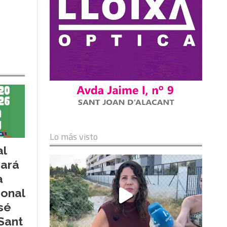
Lo más visto
al
vará
a
ional
sé
Sant