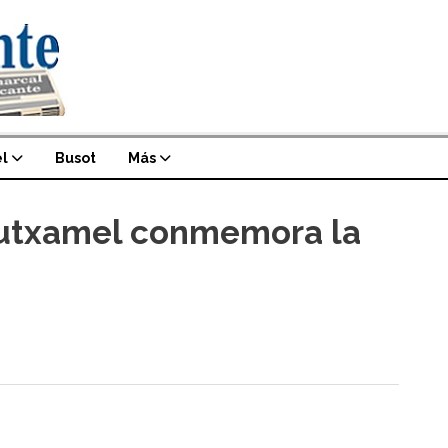
l
Busot
Más
 Mutxamel conmemora la