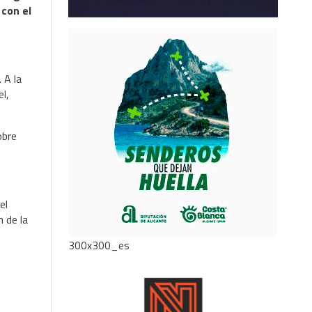
 con el
 A la
l,
obre
el
 de la
300x300_es