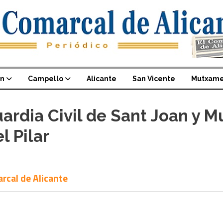
an
Campello
Alicante
San Vicente
Mutxame
ardia Civil de Sant Joan y
l Pilar
arcal de Alicante