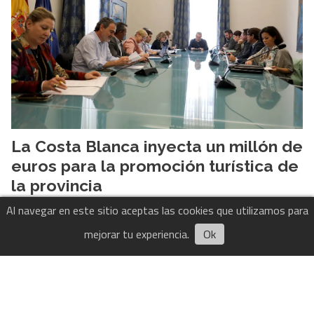
La Costa Blanca inyecta un millón de
euros para la promoción turística de
la provincia
Al navegar en este sitio aceptas las cookies que utilizamos para
Alicante
31/07/2026
El Comarcal de Alicante
Turismo
mejorar tu experiencia.
Ok