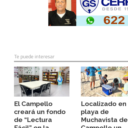
Te puede interesar
El Campello
Localizado en 
creará un fondo
playa de
de “Lectura
Muchavista de
Fácil” en la
Campello un