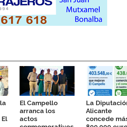
la
El Campello
La Diputació
arranca los
Alicante
 El
actos
concede má
conmemorativos
800.000 euro