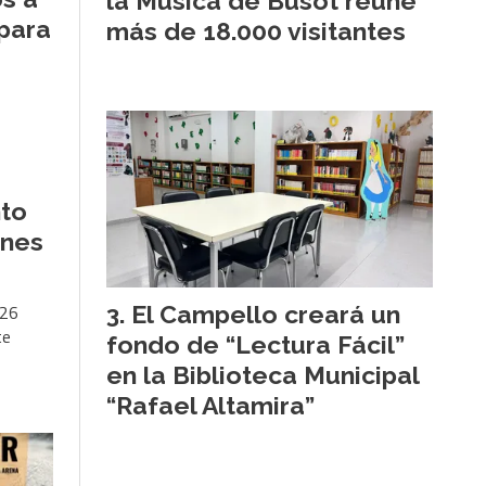
la Música de Busot reúne
para
más de 18.000 visitantes
to
ones
26
El Campello creará un
te
fondo de “Lectura Fácil”
en la Biblioteca Municipal
“Rafael Altamira”