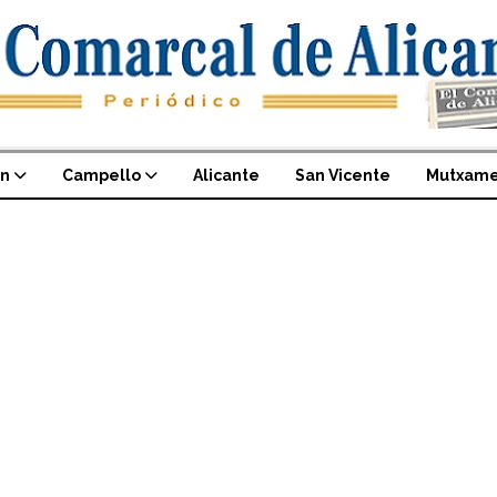
an
Campello
Alicante
San Vicente
Mutxame