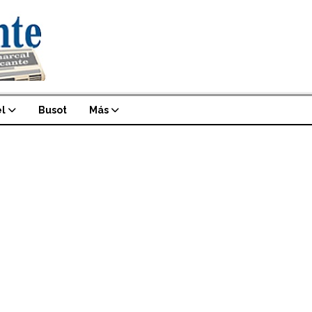
l
Busot
Más