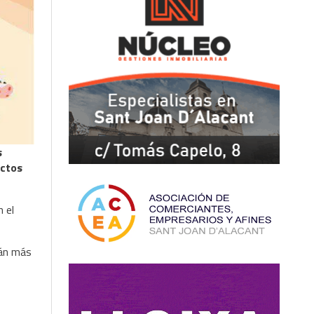
s
actos
 el
rán más