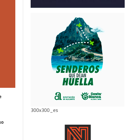
e
300x300_es
so