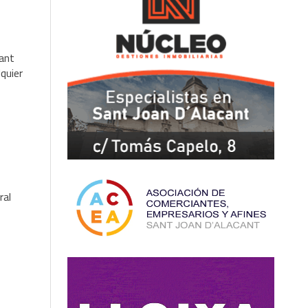
Sant
lquier
ral