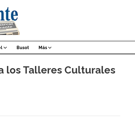
l
Busot
Más
a los Talleres Culturales