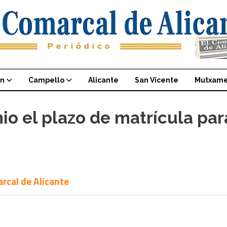
an
Campello
Alicante
San Vicente
Mutxame
nio el plazo de matrícula par
arcal de Alicante