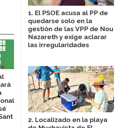
El PSOE acusa al PP de
quedarse solo en la
gestión de las VPP de Nou
Nazareth y exige aclarar
las irregularidades
al
vará
a
ional
sé
Sant
Localizado en la playa
de Muchavista de El