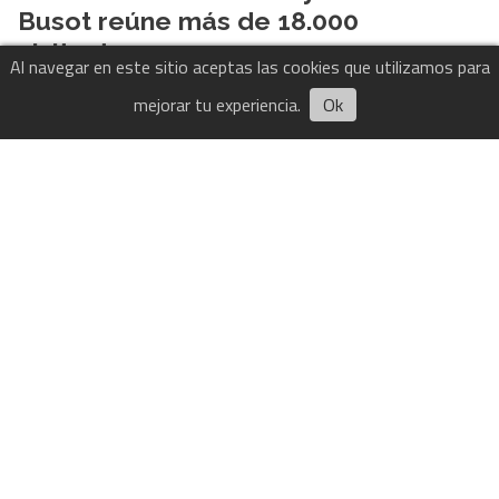
Busot reúne más de 18.000
visitantes
Al navegar en este sitio aceptas las cookies que utilizamos para
Busot
30/07/2026
El Comarcal de Alicante
mejorar tu experiencia.
Ok
Cultura
Localizado en la playa de
Muchavista de El Campello un nido