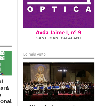
Lo más visto
al
vará
a
ional