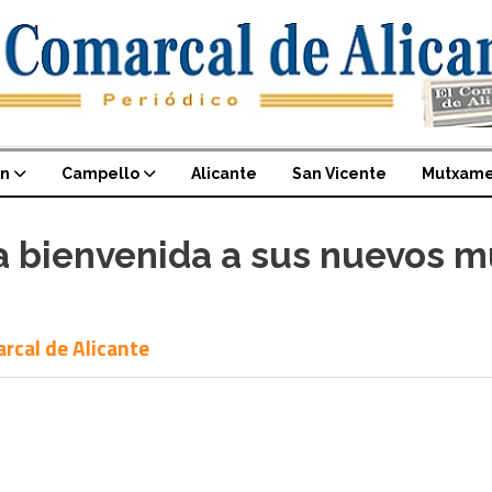
an
Campello
Alicante
San Vicente
Mutxame
a bienvenida a sus nuevos m
arcal de Alicante