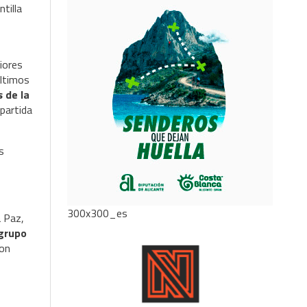
ntilla
riores
últimos
 de la
mpartida
s
300x300_es
a Paz,
 grupo
con