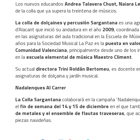
Los nuevos educandos
Andrea Talavera Chust, Naiara L
de la colla que ya supera la treintena de músicos.
La colla de dolçaines y percusión Sargantana
es una agr
d’Alacant que inició su andadura en el año
2009
, coordinada
en las asignaturas del aula tradicional en la Escuela de M
años para la Sociedad Musical La Paz es la
puesta en valo
Comunidad Valenciana
, principalmente desde uno de los 
en la
escuela elemental de música Maestro Climent
.
Su actual
directora Trini Roldán Bertomeu
, es docente e
asignaturas de dolçaina y jardín musical.
Nadalenques Al Carrer
La Colla Sargantana
colaborará en la campaña ‘Nadalenques
el
fin de semana del 14 y 15 de diciembre
en el que tamb
de metales y el ensemble de flautas traveseras
, que a
piezas navideñas.