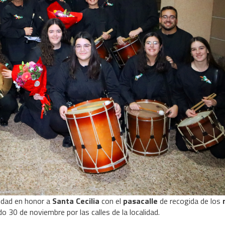
vidad en honor a
Santa Cecilia
con el
pasacalle
de recogida de los
o 30 de noviembre por las calles de la localidad.