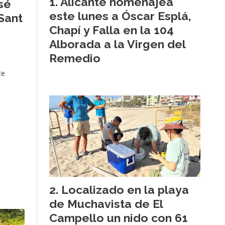
Alicante homenajea
sé
este lunes a Óscar Esplá,
Sant
Chapí y Falla en la 104
Alborada a la Virgen del
Remedio
te
Localizado en la playa
de Muchavista de El
Campello un nido con 61