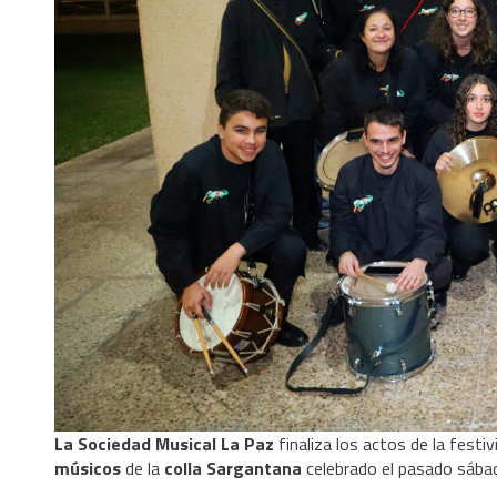
La Sociedad Musical La Paz
finaliza los actos de la festi
músicos
de la
colla Sargantana
celebrado el pasado sábad